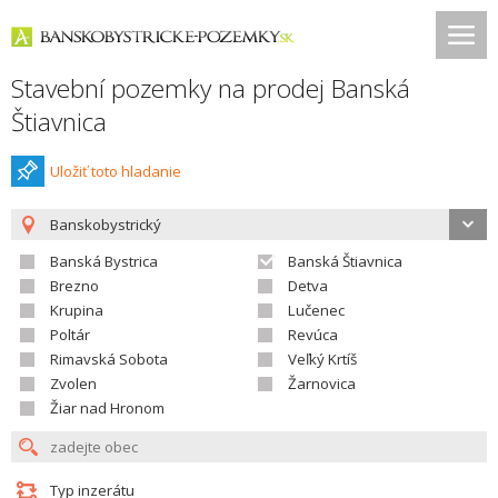
Stavební pozemky na prodej Banská
Štiavnica
Uložiť toto hladanie
Banskobystrický
Banská Bystrica
Banská Štiavnica
Brezno
Detva
Krupina
Lučenec
Poltár
Revúca
Rimavská Sobota
Veľký Krtíš
Zvolen
Žarnovica
Žiar nad Hronom
Typ inzerátu