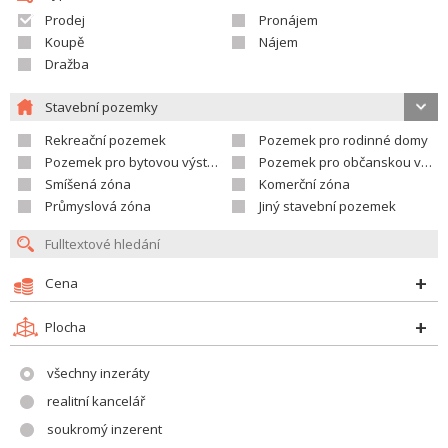
Prodej
Pronájem
Koupě
Nájem
Dražba
Stavební pozemky
Rekreační pozemek
Pozemek pro rodinné domy
Pozemek pro bytovou výstavbu
Pozemek pro občanskou vybavenost
Smíšená zóna
Komerční zóna
Průmyslová zóna
Jiný stavební pozemek
Cena
Plocha
všechny inzeráty
realitní kancelář
soukromý inzerent