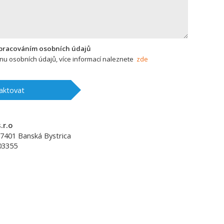
zpracováním osobních údajů
u osobních údajů, více informací naleznete
zde
aktovat
.r.o
7401
Banská Bystrica
03355