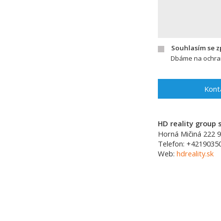
Souhlasím se 
Dbáme na ochran
Kont
HD reality group s
Horná Mičiná 222
9
Telefon:
+4219035
Web:
hdreality.sk