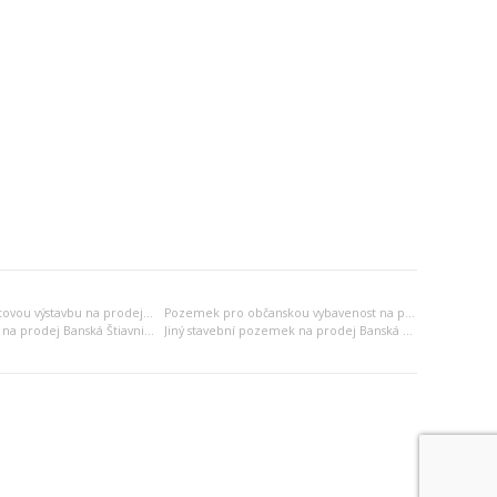
Pozemek pro bytovou výstavbu na prodej Banská Štiavnica
Pozemek pro občanskou vybavenost na prodej Banská Štiavnica
Průmyslová zóna na prodej Banská Štiavnica
Jiný stavební pozemek na prodej Banská Štiavnica