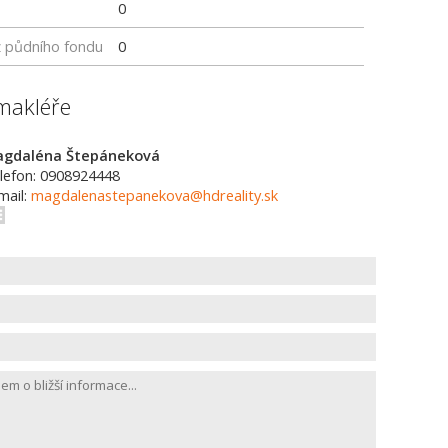
0
z půdního fondu
0
makléře
gdaléna Štepáneková
lefon: 0908924448
mail:
magdalenastepanekova@hdreality.sk