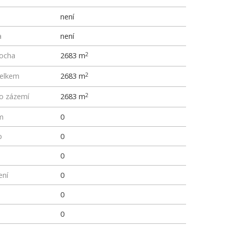
není
a
není
locha
2683 m
2
elkem
2683 m
2
ho zázemí
2683 m
2
m
0
p
0
0
ení
0
0
0