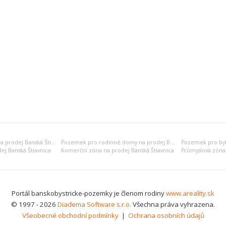
Rekreační pozemek na prodej Banská Štiavnica
Pozemek pro rodinné domy na prodej Banská Štiavnica
ej Banská Štiavnica
Komerční zóna na prodej Banská Štiavnica
Portál banskobystricke-pozemky je členom rodiny
www.areality.sk
© 1997 - 2026
Diadema Software s.r.o.
Všechna práva vyhrazena.
Všeobecné obchodní podmínky
|
Ochrana osobních údajů