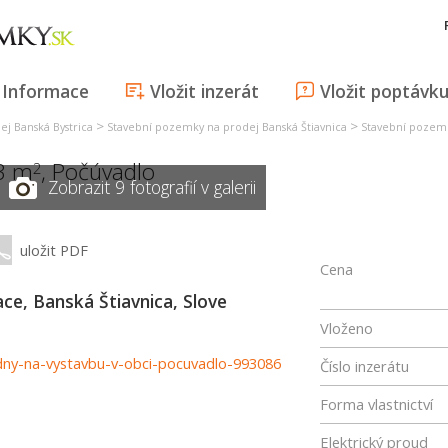
Informace
Vložit inzerát
Vložit poptávk
>
>
j Banská Bystrica
Stavební pozemky na prodej Banská Štiavnica
Stavební pozemk
83 m
,
Počúvadlo
2
Zobrazit 9 fotografií v galerii
uložit PDF
Cena
ce, Banská Štiavnica, Slove
Vloženo
odny-na-vystavbu-v-obci-pocuvadlo-993086
Číslo inzerátu
Forma vlastnictví
Elektrický proud