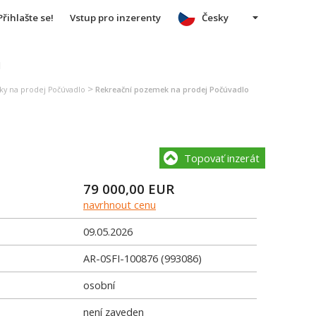
Přihlašte se!
Vstup pro inzerenty
Česky
u
>
y na prodej Počúvadlo
Rekreační pozemek na prodej Počúvadlo
Topovať inzerát
79 000,00
EUR
navrhnout cenu
09.05.2026
AR-0SFI-100876 (993086)
osobní
není zaveden