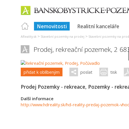
Nemovitosti
Realitní kanceláře
>
>
AReality.sk
Stavební pozemky na prodej
Stavební pozemky na prode
Prodej, rekreační pozemek, 2 6
přidat k oblíbeným
poslat
tisk
Prodej Pozemky - rekreace, Pozemky - rekrea
Další informace
http://www.hdreality.sk/hd-reality-predaj-pozemok-vh