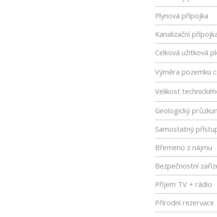
Plynová přípojka
Kanalizační přípojk
Celková užitková p
Výměra pozemku c
Velikost technické
Geologický průzku
Samostatný přístu
Břemeno z nájmu
Bezpečnostní zaříz
Příjem TV + rádio
Přírodní rezervace