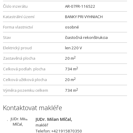
Číslo inzerátu
AR-07FR-116522
Katastrální území
BANKY PRI VYHNIACH
Forma vlastnictví
osobné
Stav
čiastočná rekonštrukcia
Elektrický proud
len 220 V
2
Zastavěná plocha
20 m
2
Celková podlah. plocha
734 m
2
Celková užitková plocha
20 m
2
Výměra pozemku celkem
734 m
Kontaktovat makléře
JUDr. Milan Mlčal,
makléř
Telefon: +421915870350