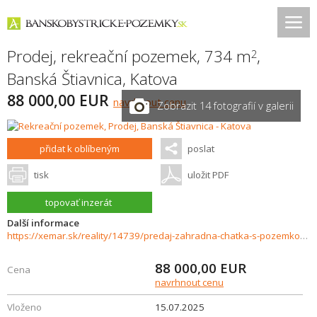
Prodej, rekreační pozemek, 734 m
,
2
Banská Štiavnica
,
Katova
88 000,00 EUR
navrhnout cenu
Zobrazit 14 fotografií v galerii
přidat k oblíbeným
poslat
tisk
uložit PDF
topovať inzerát
Další informace
https://xemar.sk/reality/14739/predaj-zahradna-chatka-s-pozemkom-banska-stiavnica
88 000,00
EUR
Cena
navrhnout cenu
Vloženo
15.07.2025