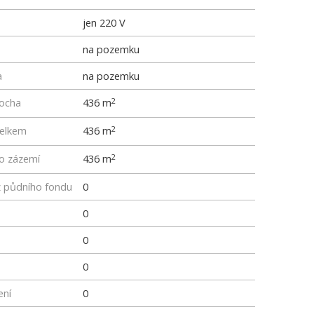
jen 220 V
na pozemku
a
na pozemku
locha
436 m
2
elkem
436 m
2
ho zázemí
436 m
2
z půdního fondu
0
0
0
0
ení
0