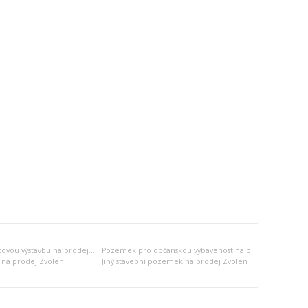
Pozemek pro bytovou výstavbu na prodej Zvolen
Pozemek pro občanskou vybavenost na prodej Zvolen
 na prodej Zvolen
Jiný stavební pozemek na prodej Zvolen