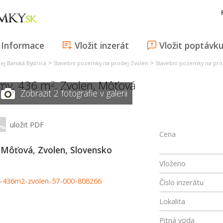
Informace
Vložit inzerát
Vložit poptávk
>
>
j Banská Bystrica
Stavební pozemky na prodej Zvolen
Stavební pozemky na pro
omy, 436 m
,
Zvolen
,
Môťová
2
Zobrazit 2 fotografie v galerii
uložit PDF
Cena
, Môťová, Zvolen, Slovensko
Vloženo
ou-436m2-zvolen-57-000-808266
Číslo inzerátu
Lokalita
Pitná voda