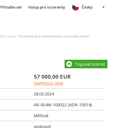
Přihlašte se!
Vstup pro inzerenty
Česky
u
>
dej Zvolen
Pozemek pro rodinné domy na prodej Zvolen
Topovať inzerát
57 000,00
EUR
navrhnout cenu
28.03.2024
AR-0S4M-100022 (ADR-10014)
Môťová
vodovod