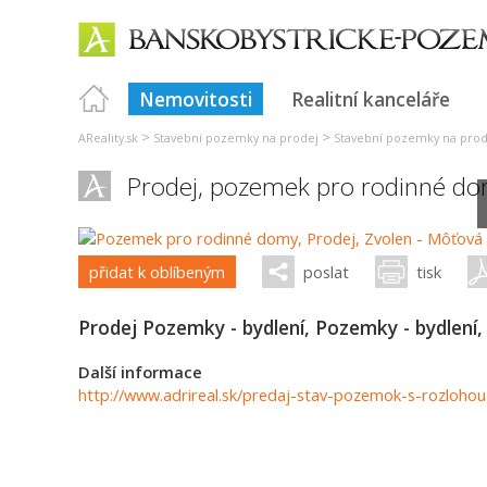
Nemovitosti
Realitní kanceláře
>
>
AReality.sk
Stavební pozemky na prodej
Stavební pozemky na prode
Prodej, pozemek pro rodinné d
přidat k oblíbeným
poslat
tisk
Prodej Pozemky - bydlení, Pozemky - bydlení
Další informace
http://www.adrireal.sk/predaj-stav-pozemok-s-rozloh