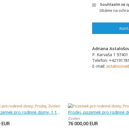
Souhlasím se 
Dbáme na ochran
Kont
Adriana Astalošo
P. Karvaša 1
97401
Telefon:
+4219178
E-mail:
astalosova@
Prodej, pozemek pro rodinné domy, 1 102 m
Zvolen
0
EUR
76 000,00
EUR