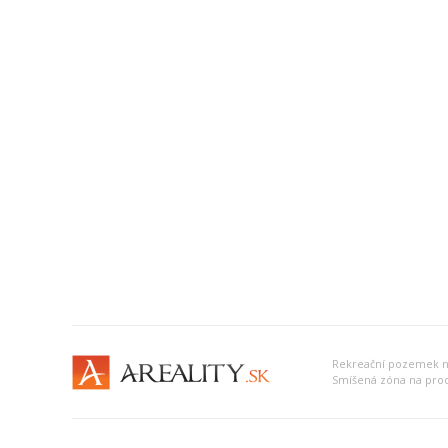
Rekreační pozemek n
Smíšená zóna na prod