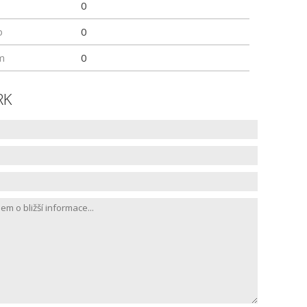
0
p
0
m
0
RK