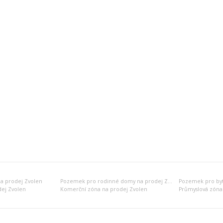
a prodej Zvolen
Pozemek pro rodinné domy na prodej Zvolen
ej Zvolen
Komerční zóna na prodej Zvolen
Průmyslová zóna