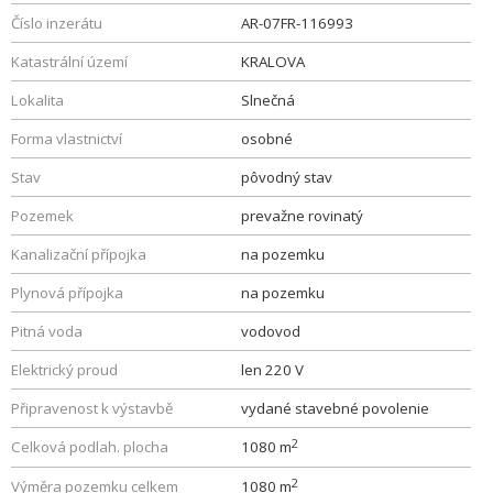
Číslo inzerátu
AR-07FR-116993
Katastrální území
KRALOVA
Lokalita
Slnečná
Forma vlastnictví
osobné
Stav
pôvodný stav
Pozemek
prevažne rovinatý
Kanalizační přípojka
na pozemku
Plynová přípojka
na pozemku
Pitná voda
vodovod
Elektrický proud
len 220 V
Připravenost k výstavbě
vydané stavebné povolenie
2
Celková podlah. plocha
1080 m
2
Výměra pozemku celkem
1080 m