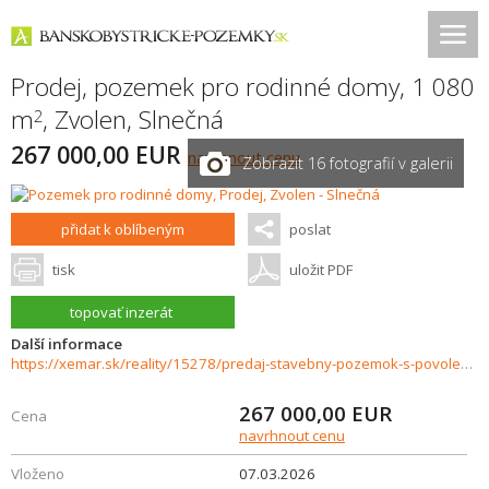
Prodej, pozemek pro rodinné domy, 1 080
m
,
Zvolen
,
Slnečná
2
267 000,00 EUR
navrhnout cenu
Zobrazit 16 fotografií v galerii
přidat k oblíbeným
poslat
tisk
uložit PDF
topovať inzerát
Další informace
https://xemar.sk/reality/15278/predaj-stavebny-pozemok-s-povolenim-a-projektom-sarvaska
267 000,00
EUR
Cena
navrhnout cenu
Vloženo
07.03.2026