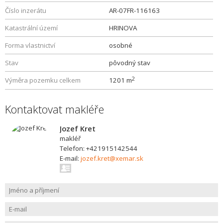
Číslo inzerátu
AR-07FR-116163
Katastrální území
HRINOVA
Forma vlastnictví
osobné
Stav
pôvodný stav
2
Výměra pozemku celkem
1201 m
Kontaktovat makléře
Jozef Kret
makléř
Telefon: +421915142544
E-mail:
jozef.kret@xemar.sk