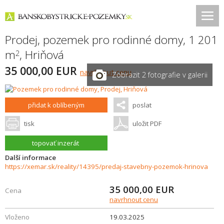
Prodej, pozemek pro rodinné domy, 1 201
m
,
Hriňová
2
35 000,00 EUR
navrhnout cenu
Zobrazit 2 fotografie v galerii
přidat k oblíbeným
poslat
tisk
uložit PDF
topovať inzerát
Další informace
https://xemar.sk/reality/14395/predaj-stavebny-pozemok-hrinova
35 000,00
EUR
Cena
navrhnout cenu
Vloženo
19.03.2025