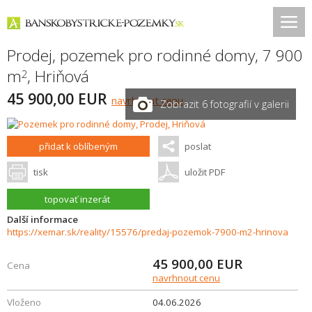
Prodej, pozemek pro rodinné domy, 7 900
m
,
Hriňová
2
45 900,00 EUR
navrhnout cenu
Zobrazit 6 fotografií v galerii
přidat k oblíbeným
poslat
tisk
uložit PDF
topovať inzerát
Další informace
https://xemar.sk/reality/15576/predaj-pozemok-7900-m2-hrinova
45 900,00
EUR
Cena
navrhnout cenu
Vloženo
04.06.2026