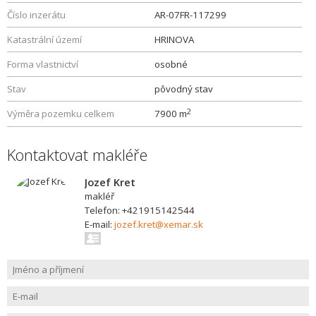
Číslo inzerátu
AR-07FR-117299
Katastrální území
HRINOVA
Forma vlastnictví
osobné
Stav
pôvodný stav
2
Výměra pozemku celkem
7900 m
Kontaktovat makléře
Jozef Kret
makléř
Telefon: +421915142544
E-mail:
jozef.kret@xemar.sk