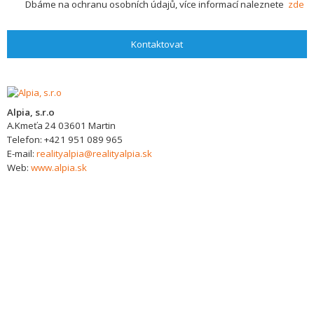
Dbáme na ochranu osobních údajů, více informací naleznete
zde
Kontaktovat
Alpia, s.r.o
A.Kmeťa 24
03601
Martin
Telefon:
+421 951 089 965
E-mail:
realityalpia@realityalpia.sk
Web:
www.alpia.sk