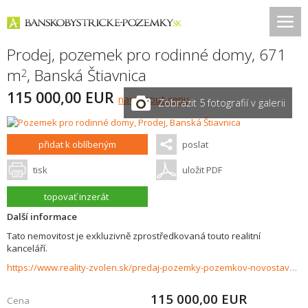
Prodej, pozemek pro rodinné domy, 671
m
,
Banská Štiavnica
2
115 000,00 EUR
navrhnout cenu
Zobrazit 5 fotografií v galerii
přidat k oblíbeným
poslat
tisk
uložit PDF
topovať inzerát
Další informace
Tato nemovitost je exkluzivně zprostředkovaná touto realitní
kanceláří.
https://www.reality-zvolen.sk/predaj-pozemky-pozemkov-novostavby/Stavebna-parcela-pri-ranci---Illija-34726/?utm_source=areality&utm_medium=xml&utm_term=34726&utm_content=chalupa&utm_campaign=portaly
115 000,00
EUR
Cena