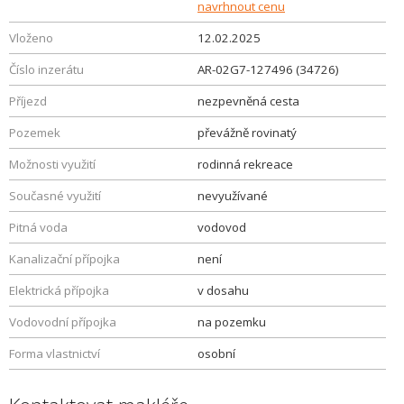
navrhnout cenu
Vloženo
12.02.2025
Číslo inzerátu
AR-02G7-127496 (34726)
Příjezd
nezpevněná cesta
Pozemek
převážně rovinatý
Možnosti využití
rodinná rekreace
Současné využití
nevyužívané
Pitná voda
vodovod
Kanalizační přípojka
není
Elektrická přípojka
v dosahu
Vodovodní přípojka
na pozemku
Forma vlastnictví
osobní