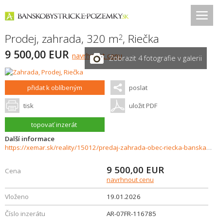
Prodej, zahrada, 320 m
,
Riečka
2
9 500,00 EUR
navrhnout cenu
Zobrazit 4 fotografie v galerii
přidat k oblíbeným
poslat
tisk
uložit PDF
topovať inzerát
Další informace
https://xemar.sk/reality/15012/predaj-zahrada-obec-riecka-banska-bystrica
9 500,00
EUR
Cena
navrhnout cenu
Vloženo
19.01.2026
Číslo inzerátu
AR-07FR-116785