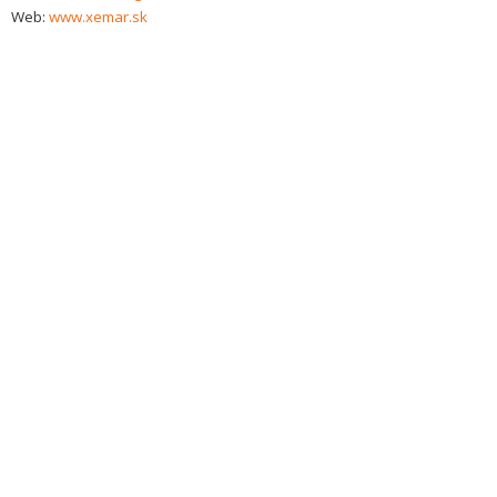
Web:
www.xemar.sk