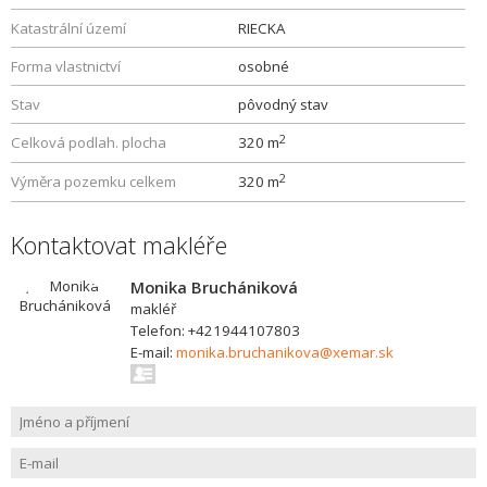
Katastrální území
RIECKA
Forma vlastnictví
osobné
Stav
pôvodný stav
2
Celková podlah. plocha
320 m
2
Výměra pozemku celkem
320 m
Kontaktovat makléře
Monika Bruchániková
makléř
Telefon: +421944107803
E-mail:
monika.bruchanikova@xemar.sk