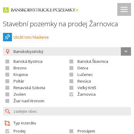
Stavební pozemky na prodej Žarnovica
Uložiť toto hladanie
Banskobystrický
Banská Bystrica
Banská Štiavnica
Brezno
Detva
Krupina
Lučenec
Poltár
Revúca
Rimavská Sobota
Veľký Krtíš
Zvolen
Žarnovica
Žiar nad Hronom
Typ inzerátu
Prodej
Pronájem