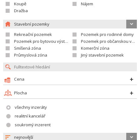
Koupě
Nájem
Dražba
Stavební pozemky
Rekreační pozemek
Pozemek pro rodinné domy
Pozemek pro bytovou výstavbu
Pozemek pro občanskou vybavenost
Smíšená zóna
Komerční zóna
Průmyslová zóna
Jiný stavební pozemek
Cena
Plocha
všechny inzeráty
realitní kancelář
soukromý inzerent
nejnovější