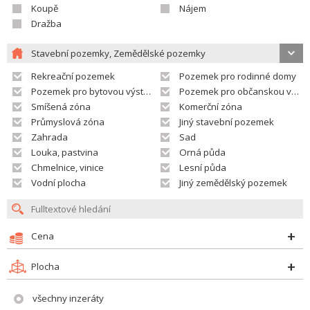
Koupě
Nájem
Dražba
Stavební pozemky, Zemědělské pozemky
Rekreační pozemek
Pozemek pro rodinné domy
Pozemek pro bytovou výstavbu
Pozemek pro občanskou vybavenost
Smíšená zóna
Komerční zóna
Průmyslová zóna
Jiný stavební pozemek
Zahrada
Sad
Louka, pastvina
Orná půda
Chmelnice, vinice
Lesní půda
Vodní plocha
Jiný zemědělský pozemek
Cena
Plocha
všechny inzeráty