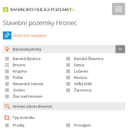
Stavební pozemky Hronec
Uložiť toto hladanie
Banskobystrický
Banská Bystrica
Banská Štiavnica
Brezno
Detva
Krupina
Lučenec
Poltár
Revúca
Rimavská Sobota
Veľký Krtíš
Zvolen
Žarnovica
Žiar nad Hronom
Typ inzerátu
Prodej
Pronájem