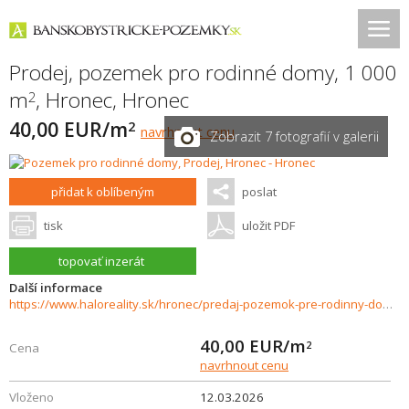
Prodej, pozemek pro rodinné domy, 1 000
m
,
Hronec
,
Hronec
2
40,00 EUR/m
2
navrhnout cenu
Zobrazit 7 fotografií v galerii
přidat k oblíbeným
poslat
tisk
uložit PDF
topovať inzerát
Další informace
https://www.haloreality.sk/hronec/predaj-pozemok-pre-rodinny-dom---1000-m2-hronec---exkluzivne-halo-reality/72406
40,00
EUR/m
2
Cena
navrhnout cenu
Vloženo
12.03.2026