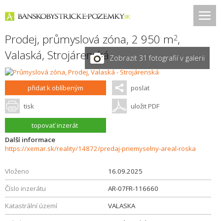
Prodej, průmyslová zóna, 2 950 m
,
2
Valaská
,
Strojárenská
Zobrazit 31 fotografií v galerii
přidat k oblíbeným
poslat
tisk
uložit PDF
topovať inzerát
Další informace
https://xemar.sk/reality/14872/predaj-priemyselny-areal-roska
Vloženo
16.09.2025
Číslo inzerátu
AR-07FR-116660
Katastrální území
VALASKA