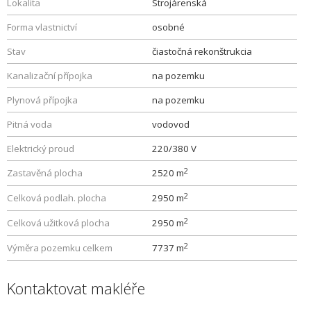
Lokalita
Strojárenská
Forma vlastnictví
osobné
Stav
čiastočná rekonštrukcia
Kanalizační přípojka
na pozemku
Plynová přípojka
na pozemku
Pitná voda
vodovod
Elektrický proud
220/380 V
2
Zastavěná plocha
2520 m
2
Celková podlah. plocha
2950 m
2
Celková užitková plocha
2950 m
2
Výměra pozemku celkem
7737 m
Kontaktovat makléře