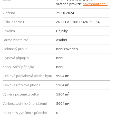
vrátane provízie
navrhnout cenu
Vloženo
29.10.2024
Číslo inzerátu
AR-0LEA-110872 (AR-29054)
Lokalita
Hájniky
Forma vlastnictví
osobní
Elektrický proud
není zaveden
Plynová přípojka
není
Kanalizační přípojka
není
2
Celková podlahová plocha bytu
5904 m
2
Celková užitková plocha
5904 m
2
Výměra pozemku celkem
5904 m
2
Velikost technického zázemí
5904 m
Souhlas s vynětím z půdního
0