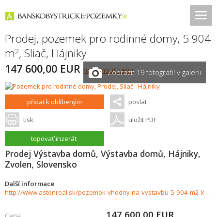
Prodej, pozemek pro rodinné domy, 5 904
m
,
Sliač
,
Hájniky
2
147 600,00 EUR
navrhnout cenu
Zobrazit 19 fotografií v galerii
přidat k oblíbeným
poslat
tisk
uložit PDF
topovať inzerát
Prodej Výstavba domů, Výstavba domů, Hájniky,
Zvolen, Slovensko
Další informace
http://www.astonreal.sk/pozemok-vhodny-na-vystavbu-5-904-m2-k-u-hajniky-sliac-861844
147 600,00
EUR
Cena