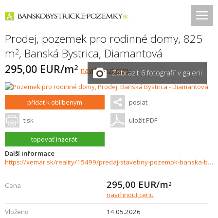
Prodej, pozemek pro rodinné domy, 825
m
,
Banská Bystrica
,
Diamantová
2
295,00 EUR/m
2
navrhnout cenu
Zobrazit 6 fotografií v galerii
přidat k oblíbeným
poslat
tisk
uložit PDF
topovať inzerát
Další informace
https://xemar.sk/reality/15499/predaj-stavebny-pozemok-banska-bystrica
295,00
EUR/m
2
Cena
navrhnout cenu
Vloženo
14.05.2026