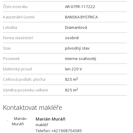
Číslo inzerátu
AR-07FR-117222
Katastrální území
BANSKA BYSTRICA
Lokalita
Diamantová
Forma vlastnictví
osobné
Stav
pôvodný stav
Pozemek
mierne svahovitý
Elektrický proud
len 220 V
2
Celková podlah. plocha
825 m
2
Výměra pozemku celkem
825 m
Kontaktovat makléře
Marián Muráň
makléř
Telefon: +421908754585