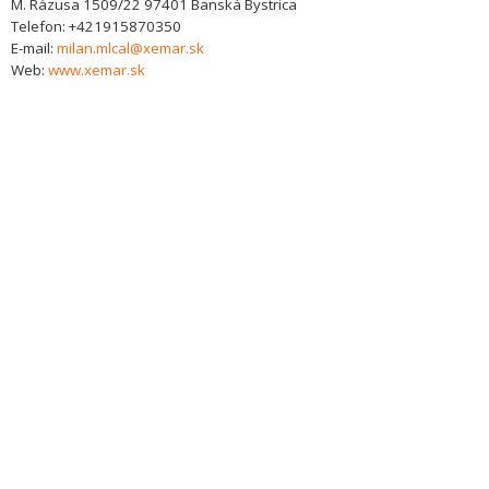
M. Rázusa 1509/22
97401
Banská Bystrica
Telefon:
+421915870350
E-mail:
milan.mlcal@xemar.sk
Web:
www.xemar.sk