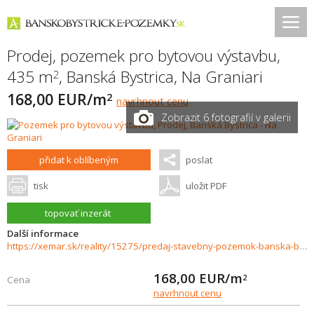
Prodej, pozemek pro bytovou výstavbu,
435 m
,
Banská Bystrica
,
Na Graniari
2
168,00 EUR/m
2
navrhnout cenu
Zobrazit 6 fotografií v galerii
přidat k oblíbeným
poslat
tisk
uložit PDF
topovať inzerát
Další informace
https://xemar.sk/reality/15275/predaj-stavebny-pozemok-banska-bystrica
168,00
EUR/m
2
Cena
navrhnout cenu