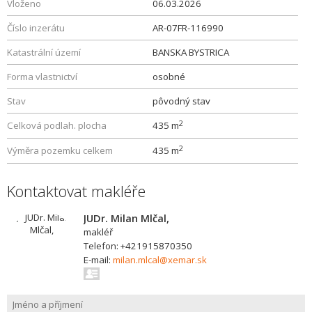
Vloženo
06.03.2026
Číslo inzerátu
AR-07FR-116990
Katastrální území
BANSKA BYSTRICA
Forma vlastnictví
osobné
Stav
pôvodný stav
2
Celková podlah. plocha
435 m
2
Výměra pozemku celkem
435 m
Kontaktovat makléře
JUDr. Milan Mlčal,
makléř
Telefon: +421915870350
E-mail:
milan.mlcal@xemar.sk