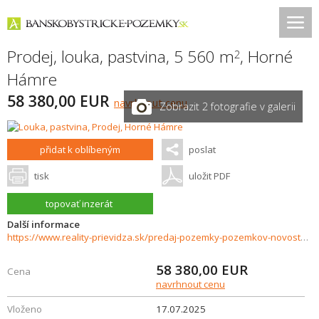
Prodej, louka, pastvina, 5 560 m
,
Horné
2
Hámre
58 380,00 EUR
navrhnout cenu
Zobrazit 2 fotografie v galerii
přidat k oblíbeným
poslat
tisk
uložit PDF
topovať inzerát
Další informace
https://www.reality-prievidza.sk/predaj-pozemky-pozemkov-novostavby/Pozemok-na-predaj-5560-m2-Horne-Hamre-35688/?utm_source=areality&utm_medium=xml&utm_term=35688&utm_content=chalupa&utm_campaign=portaly
58 380,00
EUR
Cena
navrhnout cenu
Vloženo
17.07.2025