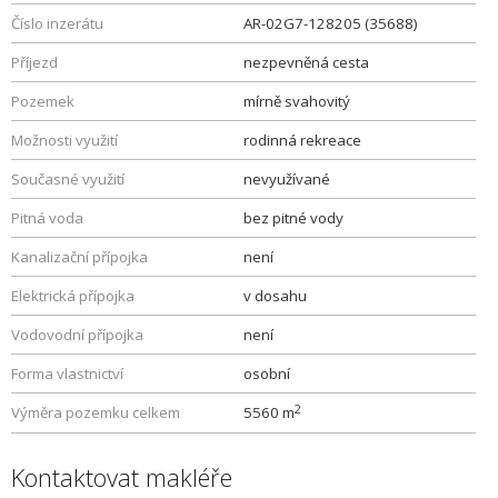
Číslo inzerátu
AR-02G7-128205 (35688)
Příjezd
nezpevněná cesta
Pozemek
mírně svahovitý
Možnosti využití
rodinná rekreace
Současné využití
nevyužívané
Pitná voda
bez pitné vody
Kanalizační přípojka
není
Elektrická přípojka
v dosahu
Vodovodní přípojka
není
Forma vlastnictví
osobní
2
Výměra pozemku celkem
5560 m
Kontaktovat makléře