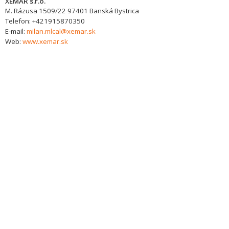
XEMAR s.r.o.
M. Rázusa 1509/22
97401
Banská Bystrica
Telefon:
+421915870350
E-mail:
milan.mlcal@xemar.sk
Web:
www.xemar.sk