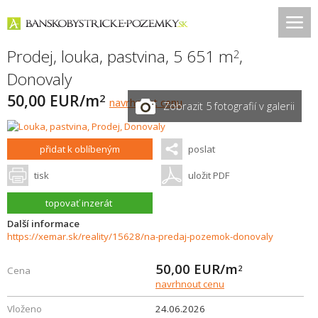
Prodej, louka, pastvina, 5 651 m
,
2
Donovaly
50,00 EUR/m
2
navrhnout cenu
Zobrazit 5 fotografií v galerii
přidat k oblíbeným
poslat
tisk
uložit PDF
topovať inzerát
Další informace
https://xemar.sk/reality/15628/na-predaj-pozemok-donovaly
50,00
EUR/m
2
Cena
navrhnout cenu
Vloženo
24.06.2026