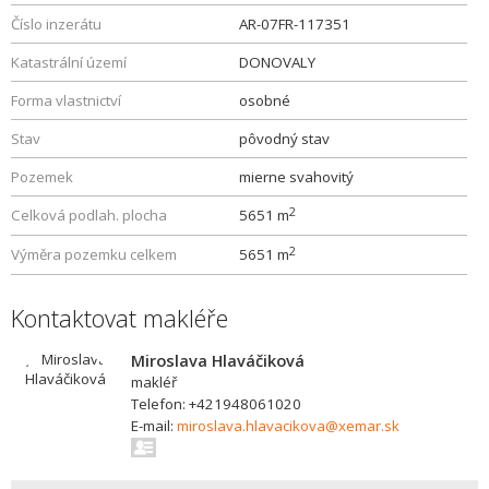
Číslo inzerátu
AR-07FR-117351
Katastrální území
DONOVALY
Forma vlastnictví
osobné
Stav
pôvodný stav
Pozemek
mierne svahovitý
2
Celková podlah. plocha
5651 m
2
Výměra pozemku celkem
5651 m
Kontaktovat makléře
Miroslava Hlaváčiková
makléř
Telefon: +421948061020
E-mail:
miroslava.hlavacikova@xemar.sk