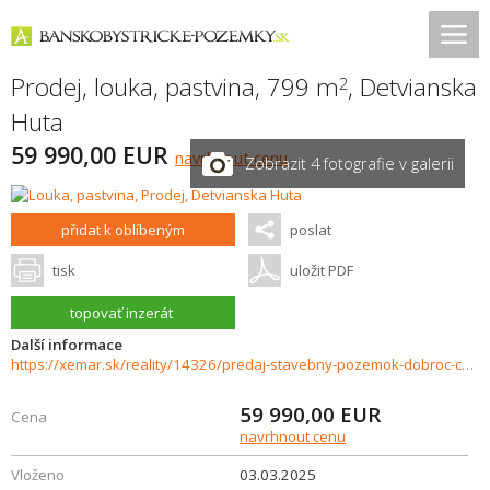
Prodej, louka, pastvina, 799 m
,
Detvianska
2
Huta
59 990,00 EUR
navrhnout cenu
Zobrazit 4 fotografie v galerii
přidat k oblíbeným
poslat
tisk
uložit PDF
topovať inzerát
Další informace
https://xemar.sk/reality/14326/predaj-stavebny-pozemok-dobroc-cast-velka-dolina
59 990,00
EUR
Cena
navrhnout cenu
Vloženo
03.03.2025