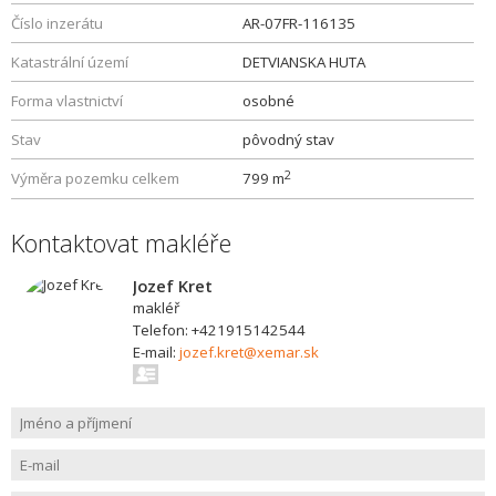
Číslo inzerátu
AR-07FR-116135
Katastrální území
DETVIANSKA HUTA
Forma vlastnictví
osobné
Stav
pôvodný stav
2
Výměra pozemku celkem
799 m
Kontaktovat makléře
Jozef Kret
makléř
Telefon: +421915142544
E-mail:
jozef.kret@xemar.sk