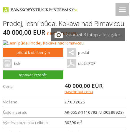
Prodej, lesní půda,
Kokava nad Rimavicou
40 000,00 EUR
navrhnout cenu
Zobrazit 3 fotografie v galerii
přidat k oblíbeným
poslat
tisk
uložit PDF
topovať inzerát
40 000,00
EUR
Cena
navrhnout cenu
Vloženo
27.03.2025
Číslo inzerátu
AR-0553-1110792 (ch00289923)
2
Výměra pozemku celkem
30390 m