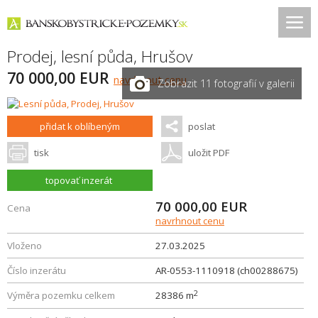
Prodej, lesní půda,
Hrušov
70 000,00 EUR
navrhnout cenu
Zobrazit 11 fotografií v galerii
přidat k oblíbeným
poslat
tisk
uložit PDF
topovať inzerát
70 000,00
EUR
Cena
navrhnout cenu
Vloženo
27.03.2025
Číslo inzerátu
AR-0553-1110918 (ch00288675)
2
Výměra pozemku celkem
28386 m