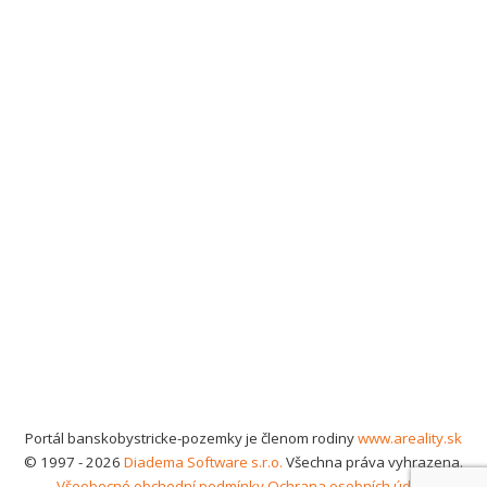
Portál banskobystricke-pozemky je členom rodiny
www.areality.sk
© 1997 - 2026
Diadema Software s.r.o.
Všechna práva vyhrazena.
Všeobecné obchodní podmínky
Ochrana osobních údajů