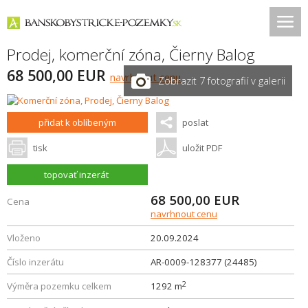
Prodej, komerční zóna,
Čierny Balog
68 500,00 EUR
navrhnout cenu
Zobrazit 7 fotografií v galerii
přidat k oblíbeným
poslat
tisk
uložit PDF
topovať inzerát
68 500,00
EUR
Cena
navrhnout cenu
Vloženo
20.09.2024
Číslo inzerátu
AR-0009-128377 (24485)
2
Výměra pozemku celkem
1292 m