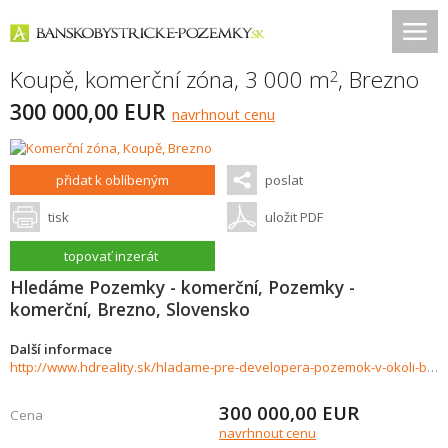
Koupě, komerční zóna, 3 000 m
,
Brezno
2
300 000,00 EUR
navrhnout cenu
přidat k oblíbeným
poslat
tisk
uložit PDF
topovať inzerát
Hledáme Pozemky - komerční, Pozemky -
komerční, Brezno, Slovensko
Další informace
http://www.hdreality.sk/hladame-pre-developera-pozemok-v-okoli-brezna-948798
300 000,00
EUR
Cena
navrhnout cenu