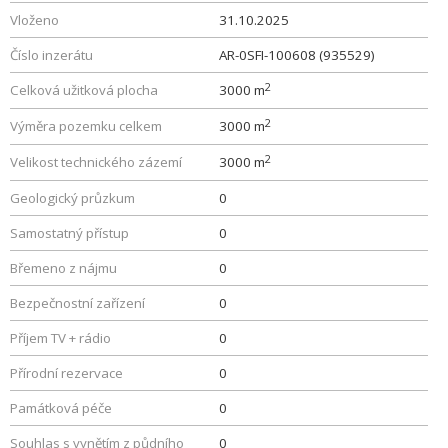
Vloženo
31.10.2025
Číslo inzerátu
AR-0SFI-100608 (935529)
2
Celková užitková plocha
3000 m
2
Výměra pozemku celkem
3000 m
2
Velikost technického zázemí
3000 m
Geologický průzkum
0
Samostatný přístup
0
Břemeno z nájmu
0
Bezpečnostní zařízení
0
Příjem TV + rádio
0
Přírodní rezervace
0
Památková péče
0
Souhlas s vynětím z půdního
0