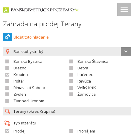
Zahrada na prodej Terany
Uložiť toto hladanie
Banskobystrický
Banská Bystrica
Banská Štiavnica
Brezno
Detva
Krupina
Lučenec
Poltár
Revúca
Rimavská Sobota
Veľký Krtíš
Zvolen
Žarnovica
Žiar nad Hronom
Typ inzerátu
Prodej
Pronájem