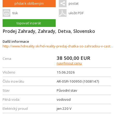
přidat k oblíbeným
poslat
tisk
uložit PDF
topovať inzerát
Prodej Zahrady, Zahrady, Detva, Slovensko
Další informace
http://www.hdreality.sk/hd-reality-predaj-chatka-so-zahradou-v-casti-hrinova-klopotovo-1008147
38 500,00
EUR
Cena
navrhnout cenu
Vloženo
15.06.2026
Číslo inzerátu
AR-0SFI-100950 (1008147)
Stav
Původní stav
Pitná voda
vodovod
Elektrický proud
jen 220 V