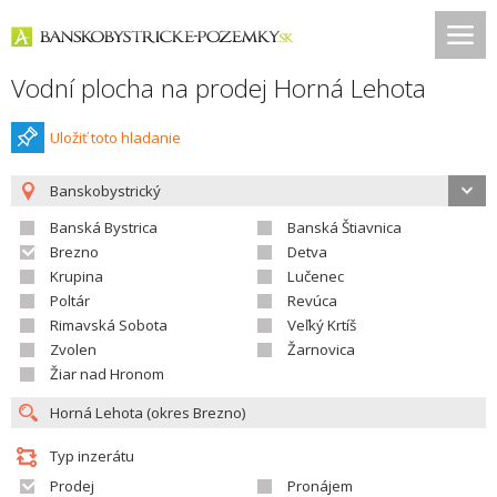
Vodní plocha na prodej Horná Lehota
Uložiť toto hladanie
Banskobystrický
Banská Bystrica
Banská Štiavnica
Brezno
Detva
Krupina
Lučenec
Poltár
Revúca
Rimavská Sobota
Veľký Krtíš
Zvolen
Žarnovica
Žiar nad Hronom
Typ inzerátu
Prodej
Pronájem