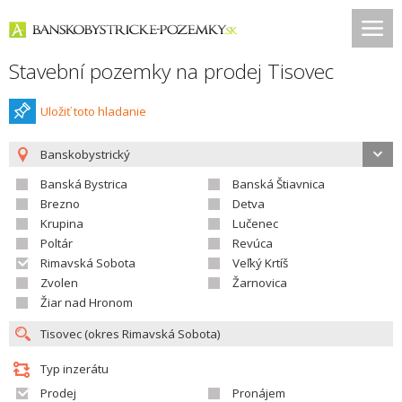
Stavební pozemky na prodej Tisovec
Uložiť toto hladanie
Banskobystrický
Banská Bystrica
Banská Štiavnica
Brezno
Detva
Krupina
Lučenec
Poltár
Revúca
Rimavská Sobota
Veľký Krtíš
Zvolen
Žarnovica
Žiar nad Hronom
Typ inzerátu
Prodej
Pronájem