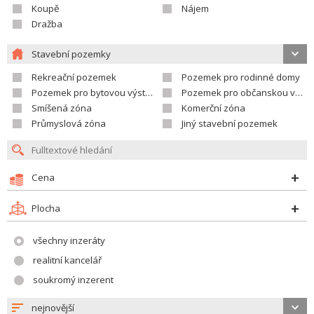
Koupě
Nájem
Dražba
Stavební pozemky
Rekreační pozemek
Pozemek pro rodinné domy
Pozemek pro bytovou výstavbu
Pozemek pro občanskou vybavenost
Smíšená zóna
Komerční zóna
Průmyslová zóna
Jiný stavební pozemek
Cena
Plocha
všechny inzeráty
realitní kancelář
soukromý inzerent
nejnovější