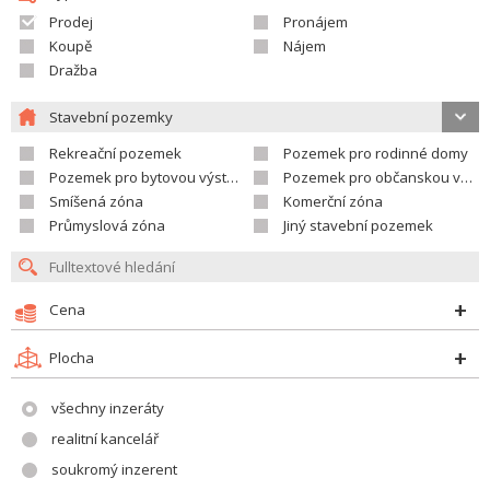
Prodej
Pronájem
Koupě
Nájem
Dražba
Stavební pozemky
Rekreační pozemek
Pozemek pro rodinné domy
Pozemek pro bytovou výstavbu
Pozemek pro občanskou vybavenost
Smíšená zóna
Komerční zóna
Průmyslová zóna
Jiný stavební pozemek
Cena
Plocha
všechny inzeráty
realitní kancelář
soukromý inzerent