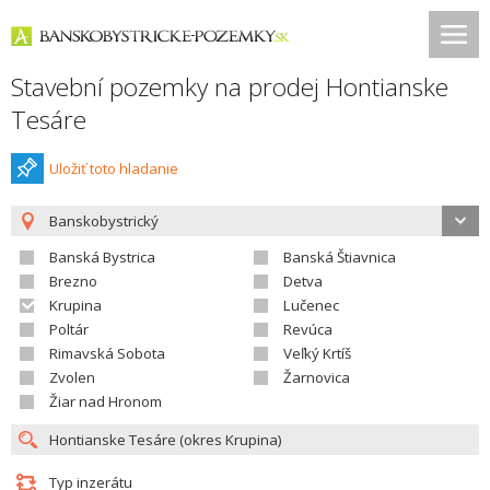
Stavební pozemky na prodej Hontianske
Tesáre
Uložiť toto hladanie
Banskobystrický
Banská Bystrica
Banská Štiavnica
Brezno
Detva
Krupina
Lučenec
Poltár
Revúca
Rimavská Sobota
Veľký Krtíš
Zvolen
Žarnovica
Žiar nad Hronom
Typ inzerátu