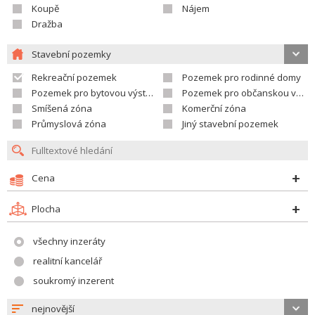
Koupě
Nájem
Dražba
Stavební pozemky
Rekreační pozemek
Pozemek pro rodinné domy
Pozemek pro bytovou výstavbu
Pozemek pro občanskou vybavenost
Smíšená zóna
Komerční zóna
Průmyslová zóna
Jiný stavební pozemek
Cena
Plocha
všechny inzeráty
realitní kancelář
soukromý inzerent
nejnovější