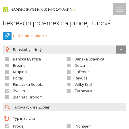
Rekreační pozemek na prodej Turová
Uložiť toto hladanie
Banskobystrický
Banská Bystrica
Banská Štiavnica
Brezno
Detva
Krupina
Lučenec
Poltár
Revúca
Rimavská Sobota
Veľký Krtíš
Zvolen
Žarnovica
Žiar nad Hronom
Typ inzerátu
Prodej
Pronájem