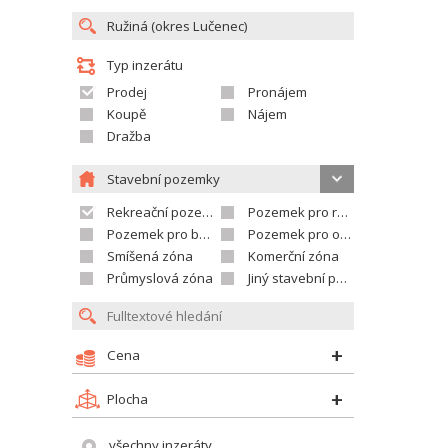
Typ inzerátu
Prodej
Pronájem
Koupě
Nájem
Dražba
Stavební pozemky
Rekreační pozemek
Pozemek pro rodinné domy
Pozemek pro bytovou výstavbu
Pozemek pro občanskou vybavenost
Smíšená zóna
Komerční zóna
Průmyslová zóna
Jiný stavební pozemek
Cena
Plocha
všechny inzeráty