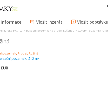
Informace
Vložit inzerát
Vložit poptávk
>
>
j Banská Bystrica
Stavební pozemky na prodej Lučenec
Stavební pozemky na pr
žiná
ekreační pozemek, 512 m
2
0
EUR