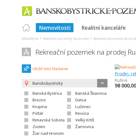
Nemovitosti
Realitní kanceláře
>
>
AReality.sk
Stavební pozemky na prodej
Stavební pozemky na prode
Rekreační pozemek na prodej Ru
Uložiť toto hladanie
Prodej, r
Ružiná
Banskobystrický
98 000,0
Banská Bystrica
Banská Štiavnica
Brezno
Detva
Krupina
Lučenec
Poltár
Revúca
Rimavská Sobota
Veľký Krtíš
Zvolen
Žarnovica
Žiar nad Hronom