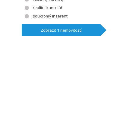
realitní kancelář
soukromý inzerent
Zobrazit
1
nemovitostí