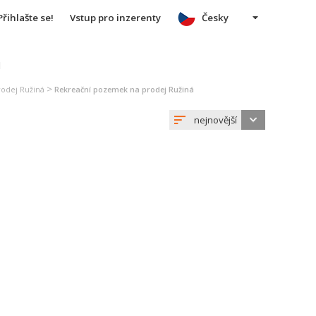
Přihlašte se!
Vstup pro inzerenty
Česky
u
>
odej Ružiná
Rekreační pozemek na prodej Ružiná
nejnovější