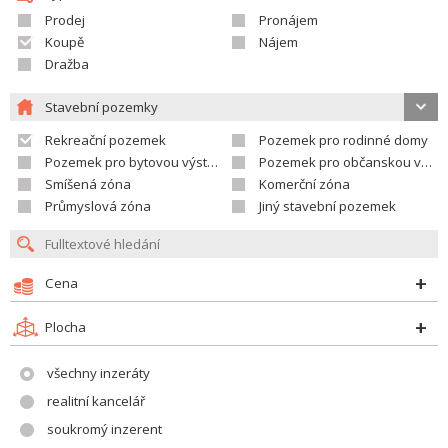
Prodej
Pronájem
Koupě
Nájem
Dražba
Stavební pozemky
Rekreační pozemek
Pozemek pro rodinné domy
Pozemek pro bytovou výstavbu
Pozemek pro občanskou vybavenost
Smíšená zóna
Komerční zóna
Průmyslová zóna
Jiný stavební pozemek
Cena
Plocha
všechny inzeráty
realitní kancelář
soukromý inzerent