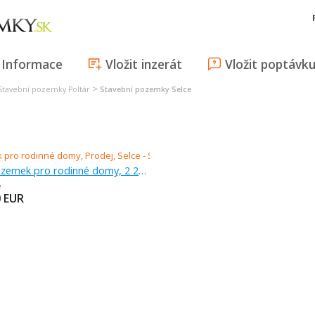
Informace
Vložit inzerát
Vložit poptávk
>
Stavební pozemky Poltár
Stavební pozemky Selce
Prodej, pozemek pro rodinné domy, 2 220 m
e
0
EUR