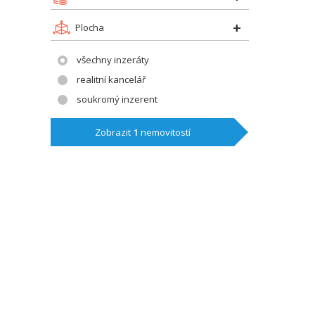
Plocha
všechny inzeráty
realitní kancelář
soukromý inzerent
Zobrazit
1
nemovitostí