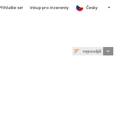
Přihlašte se!
Vstup pro inzerenty
Česky
u
nejnovější