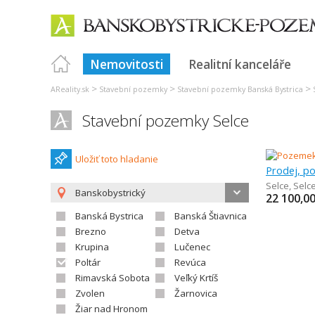
Nemovitosti
Realitní kanceláře
>
>
>
AReality.sk
Stavební pozemky
Stavební pozemky Banská Bystrica
Stavební pozemky Selce
Uložiť toto hladanie
Selce
,
Selc
Banskobystrický
22 100,0
Banská Bystrica
Banská Štiavnica
Brezno
Detva
Krupina
Lučenec
Poltár
Revúca
Rimavská Sobota
Veľký Krtíš
Zvolen
Žarnovica
Žiar nad Hronom