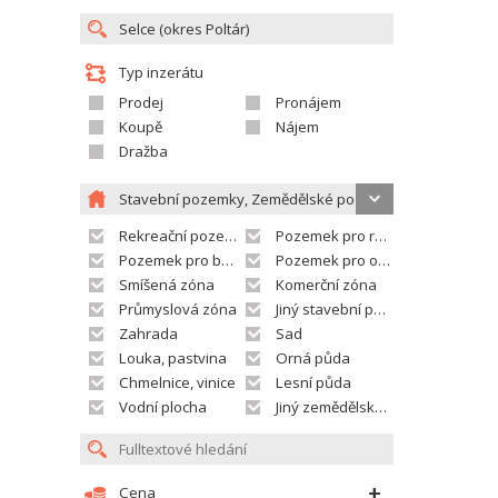
Typ inzerátu
Prodej
Pronájem
Koupě
Nájem
Dražba
Stavební pozemky, Zemědělské pozemky
Rekreační pozemek
Pozemek pro rodinné domy
Pozemek pro bytovou výstavbu
Pozemek pro občanskou vybavenost
Smíšená zóna
Komerční zóna
Průmyslová zóna
Jiný stavební pozemek
Zahrada
Sad
Louka, pastvina
Orná půda
Chmelnice, vinice
Lesní půda
Vodní plocha
Jiný zemědělský pozemek
Cena