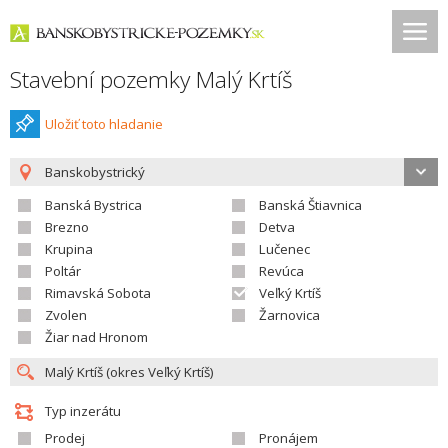
Stavební pozemky Malý Krtíš
Uložiť toto hladanie
Banskobystrický
Banská Bystrica
Banská Štiavnica
Brezno
Detva
Krupina
Lučenec
Poltár
Revúca
Rimavská Sobota
Veľký Krtíš
Zvolen
Žarnovica
Žiar nad Hronom
Typ inzerátu
Prodej
Pronájem