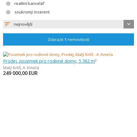
realitní kancelář
soukromý inzerent
nejnovější
Zobrazit
1
nemovitostí
Prodej, pozemek pro rodinné domy, 5 382 m
2
Malý Krtíš
,
A. Kmeťa
249 000,00
EUR