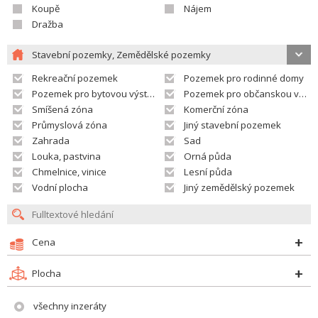
Koupě
Nájem
Dražba
Stavební pozemky, Zemědělské pozemky
Rekreační pozemek
Pozemek pro rodinné domy
Pozemek pro bytovou výstavbu
Pozemek pro občanskou vybavenost
Smíšená zóna
Komerční zóna
Průmyslová zóna
Jiný stavební pozemek
Zahrada
Sad
Louka, pastvina
Orná půda
Chmelnice, vinice
Lesní půda
Vodní plocha
Jiný zemědělský pozemek
Cena
Plocha
všechny inzeráty