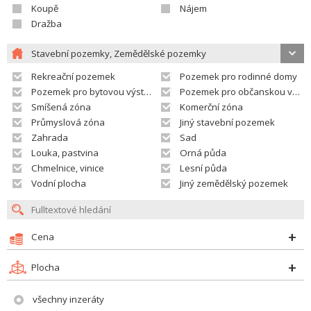
Koupě
Nájem
Dražba
Stavební pozemky, Zemědělské pozemky
Rekreační pozemek
Pozemek pro rodinné domy
Pozemek pro bytovou výstavbu
Pozemek pro občanskou vybavenost
Smíšená zóna
Komerční zóna
Průmyslová zóna
Jiný stavební pozemek
Zahrada
Sad
Louka, pastvina
Orná půda
Chmelnice, vinice
Lesní půda
Vodní plocha
Jiný zemědělský pozemek
Cena
Plocha
všechny inzeráty