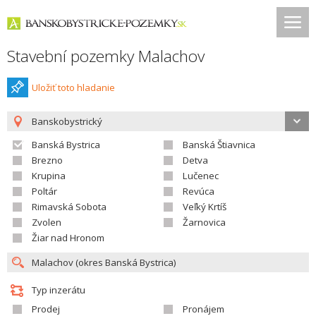
Stavební pozemky Malachov
Uložiť toto hladanie
Banskobystrický
Banská Bystrica
Banská Štiavnica
Brezno
Detva
Krupina
Lučenec
Poltár
Revúca
Rimavská Sobota
Veľký Krtíš
Zvolen
Žarnovica
Žiar nad Hronom
Typ inzerátu
Prodej
Pronájem