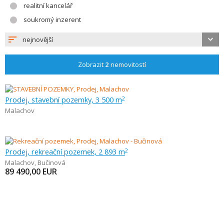
realitní kancelář
soukromý inzerent
nejnovější
Zobrazit
2
nemovitostí
Prodej, stavební pozemky, 3 500 m
2
Malachov
Prodej, rekreační pozemek, 2 893 m
2
Malachov
,
Bučinová
89 490,00
EUR