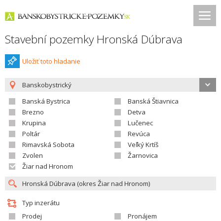
Stavební pozemky Hronská Dúbrava
Uložiť toto hladanie
Banskobystrický
Banská Bystrica
Banská Štiavnica
Brezno
Detva
Krupina
Lučenec
Poltár
Revúca
Rimavská Sobota
Veľký Krtíš
Zvolen
Žarnovica
Žiar nad Hronom
Typ inzerátu
Prodej
Pronájem