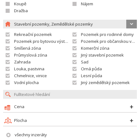
Koupě
Nájem
Dražba
Stavební pozemky, Zemědělské pozemky
Rekreační pozemek
Pozemek pro rodinné domy
Pozemek pro bytovou výstavbu
Pozemek pro občanskou vybavenost
Smíšená zóna
Komerční zóna
Průmyslová zóna
Jiný stavební pozemek
Zahrada
Sad
Louka, pastvina
Orná půda
Chmelnice, vinice
Lesní půda
Vodní plocha
Jiný zemědělský pozemek
Cena
Plocha
všechny inzeráty