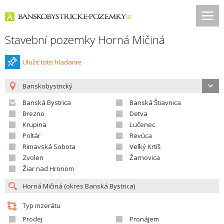
Stavební pozemky Horná Mičiná
Uložiť toto hladanie
Banskobystrický
Banská Bystrica
Banská Štiavnica
Brezno
Detva
Krupina
Lučenec
Poltár
Revúca
Rimavská Sobota
Veľký Krtíš
Zvolen
Žarnovica
Žiar nad Hronom
Typ inzerátu
Prodej
Pronájem