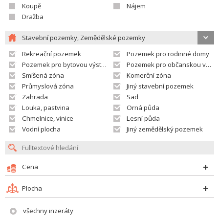
Koupě
Nájem
Dražba
Stavební pozemky, Zemědělské pozemky
Rekreační pozemek
Pozemek pro rodinné domy
Pozemek pro bytovou výstavbu
Pozemek pro občanskou vybavenost
Smíšená zóna
Komerční zóna
Průmyslová zóna
Jiný stavební pozemek
Zahrada
Sad
Louka, pastvina
Orná půda
Chmelnice, vinice
Lesní půda
Vodní plocha
Jiný zemědělský pozemek
Cena
Plocha
všechny inzeráty