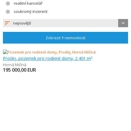
realitní kancelář
soukromý inzerent
nejnovější
Zobrazit
1
nemovitostí
Prodej, pozemek pro rodinné domy, 2 401 m
2
Horná Mičiná
195 000,00
EUR