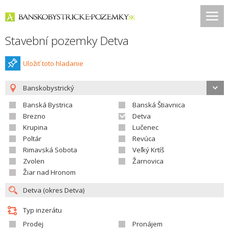
Stavební pozemky Detva
Uložiť toto hladanie
Banskobystrický
Banská Bystrica
Banská Štiavnica
Brezno
Detva
Krupina
Lučenec
Poltár
Revúca
Rimavská Sobota
Veľký Krtíš
Zvolen
Žarnovica
Žiar nad Hronom
Typ inzerátu
Prodej
Pronájem