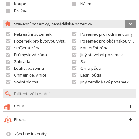
Koupě
Nájem
Dražba
Stavební pozemky, Zemědělské pozemky
Rekreační pozemek
Pozemek pro rodinné domy
Pozemek pro bytovou výstavbu
Pozemek pro občanskou vybavenost
Smíšená zóna
Komerční zóna
Průmyslová zóna
Jiný stavební pozemek
Zahrada
Sad
Louka, pastvina
Orná půda
Chmelnice, vinice
Lesní půda
Vodní plocha
Jiný zemědělský pozemek
Cena
Plocha
všechny inzeráty