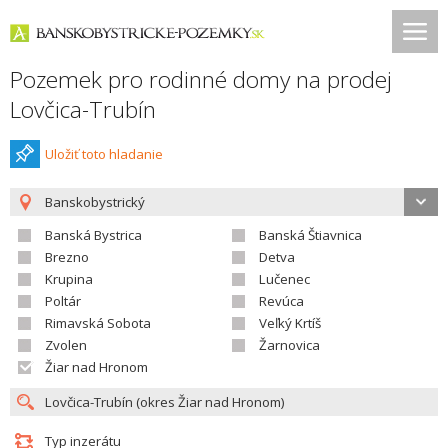
Pozemek pro rodinné domy na prodej
Lovčica-Trubín
Uložiť toto hladanie
Banskobystrický
Banská Bystrica
Banská Štiavnica
Brezno
Detva
Krupina
Lučenec
Poltár
Revúca
Rimavská Sobota
Veľký Krtíš
Zvolen
Žarnovica
Žiar nad Hronom
Typ inzerátu