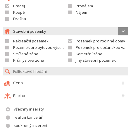
Prodej
Pronájem
Koupě
Nájem
Dražba
Stavební pozemky
Rekreační pozemek
Pozemek pro rodinné domy
Pozemek pro bytovou výstavbu
Pozemek pro občanskou vybavenost
Smíšená zóna
Komerční zóna
Průmyslová zóna
Jiný stavební pozemek
Cena
Plocha
všechny inzeráty
realitní kancelář
soukromý inzerent