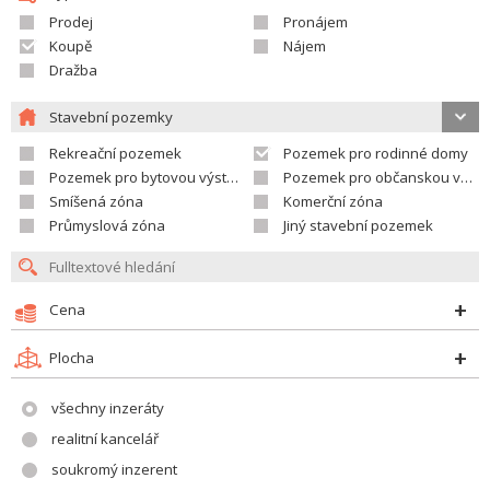
Prodej
Pronájem
Koupě
Nájem
Dražba
Stavební pozemky
Rekreační pozemek
Pozemek pro rodinné domy
Pozemek pro bytovou výstavbu
Pozemek pro občanskou vybavenost
Smíšená zóna
Komerční zóna
Průmyslová zóna
Jiný stavební pozemek
Cena
Plocha
všechny inzeráty
realitní kancelář
soukromý inzerent