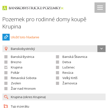
Pozemek pro rodinné domy koupě
Krupina
Uložiť toto hladanie
Banskobystrický
Banská Bystrica
Banská Štiavnica
Brezno
Detva
Krupina
Lučenec
Poltár
Revúca
Rimavská Sobota
Veľký Krtíš
Zvolen
Žarnovica
Žiar nad Hronom
Typ inzerátu