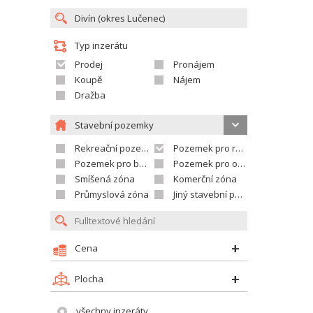
Typ inzerátu
Prodej
Pronájem
Koupě
Nájem
Dražba
Stavební pozemky
Rekreační pozemek
Pozemek pro rodinné domy
Pozemek pro bytovou výstavbu
Pozemek pro občanskou vybavenost
Smíšená zóna
Komerční zóna
Průmyslová zóna
Jiný stavební pozemek
Cena
Plocha
všechny inzeráty