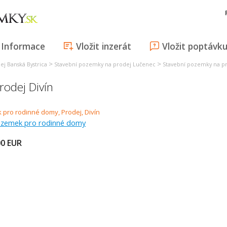
Informace
Vložit inzerát
Vložit poptávk
>
>
j Banská Bystrica
Stavební pozemky na prodej Lučenec
Stavební pozemky na pr
odej Divín
ozemek pro rodinné domy
00
EUR