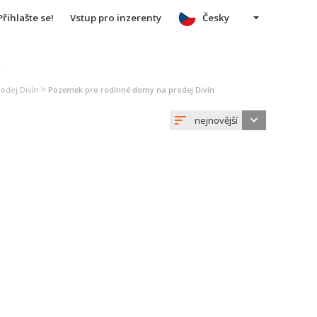
Přihlašte se!
Vstup pro inzerenty
Česky
u
>
odej Divín
Pozemek pro rodinné domy na prodej Divín
nejnovější