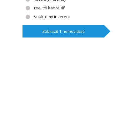
realitní kancelář
soukromý inzerent
Zobrazit
1
nemovitostí