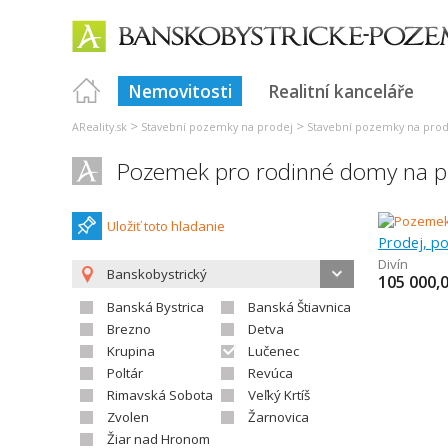
Nemovitosti
Realitní kanceláře
>
>
AReality.sk
Stavební pozemky na prodej
Stavební pozemky na prode
Pozemek pro rodinné domy na pr
Uložiť toto hladanie
Prodej, p
Divín
Banskobystrický
105 000,
Banská Bystrica
Banská Štiavnica
Brezno
Detva
Krupina
Lučenec
Poltár
Revúca
Rimavská Sobota
Veľký Krtíš
Zvolen
Žarnovica
Žiar nad Hronom