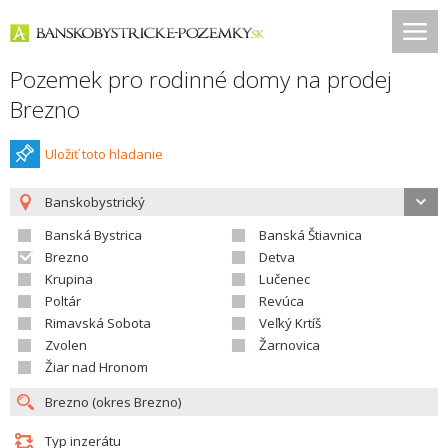
Pozemek pro rodinné domy na prodej
Brezno
Uložiť toto hladanie
Banskobystrický
Banská Bystrica
Banská Štiavnica
Brezno
Detva
Krupina
Lučenec
Poltár
Revúca
Rimavská Sobota
Veľký Krtíš
Zvolen
Žarnovica
Žiar nad Hronom
Typ inzerátu