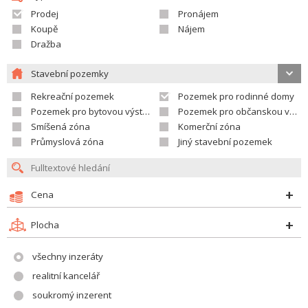
Prodej
Pronájem
Koupě
Nájem
Dražba
Stavební pozemky
Rekreační pozemek
Pozemek pro rodinné domy
Pozemek pro bytovou výstavbu
Pozemek pro občanskou vybavenost
Smíšená zóna
Komerční zóna
Průmyslová zóna
Jiný stavební pozemek
Cena
Plocha
všechny inzeráty
realitní kancelář
soukromý inzerent