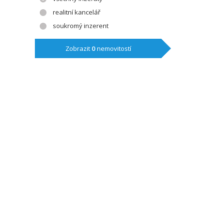
realitní kancelář
soukromý inzerent
Zobrazit
0
nemovitostí