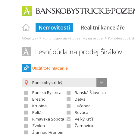
Nemovitosti
Realitní kanceláře
>
>
AReality.sk
Polnohospodářské pozemky na prodej
Polnohospodářsk
Lesní půda na prodej Širákov
Uložiť toto hladanie
Banskobystrický
Banská Bystrica
Banská Štiavnica
Brezno
Detva
Krupina
Lučenec
Poltár
Revúca
Rimavská Sobota
Veľký Krtíš
Zvolen
Žarnovica
Žiar nad Hronom