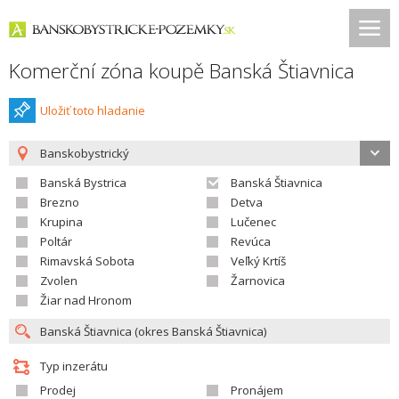
Komerční zóna koupě Banská Štiavnica
Uložiť toto hladanie
Banskobystrický
Banská Bystrica
Banská Štiavnica
Brezno
Detva
Krupina
Lučenec
Poltár
Revúca
Rimavská Sobota
Veľký Krtíš
Zvolen
Žarnovica
Žiar nad Hronom
Typ inzerátu
Prodej
Pronájem