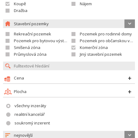
Koupě
Nájem
Dražba
Stavební pozemky
Rekreační pozemek
Pozemek pro rodinné domy
Pozemek pro bytovou výstavbu
Pozemek pro občanskou vybavenost
Smíšená zóna
Komerční zóna
Průmyslová zóna
Jiný stavební pozemek
Cena
Plocha
všechny inzeráty
realitní kancelář
soukromý inzerent
nejnovější