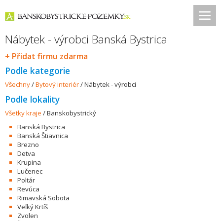
Nábytek - výrobci Banská Bystrica
+ Přidat firmu zdarma
Podle kategorie
Všechny
/
Bytový interiér
/
Nábytek - výrobci
Podle lokality
Všetky kraje
/
Banskobystrický
Banská Bystrica
Banská Štiavnica
Brezno
Detva
Krupina
Lučenec
Poltár
Revúca
Rimavská Sobota
Veľký Krtíš
Zvolen