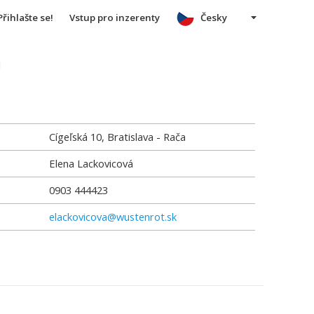
Přihlašte se!
Vstup pro inzerenty
Česky
u
Cígeľská 10, Bratislava - Rača
Elena Lackovicová
0903 444423
elackovicova@wustenrot.sk