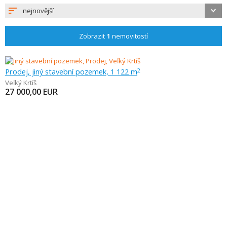
nejnovější
Zobrazit
1
nemovitostí
Prodej, jiný stavební pozemek, 1 122 m
2
Veľký Krtíš
27 000,00
EUR