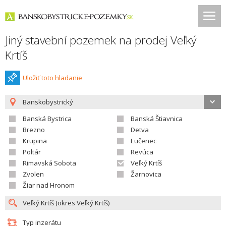
Jiný stavební pozemek na prodej Veľký
Krtíš
Uložiť toto hladanie
Banskobystrický
Banská Bystrica
Banská Štiavnica
Brezno
Detva
Krupina
Lučenec
Poltár
Revúca
Rimavská Sobota
Veľký Krtíš
Zvolen
Žarnovica
Žiar nad Hronom
Typ inzerátu