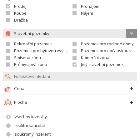
Prodej
Pronájem
Koupě
Nájem
Dražba
Stavební pozemky
Rekreační pozemek
Pozemek pro rodinné domy
Pozemek pro bytovou výstavbu
Pozemek pro občanskou vybavenost
Smíšená zóna
Komerční zóna
Průmyslová zóna
Jiný stavební pozemek
Cena
Plocha
všechny inzeráty
realitní kancelář
soukromý inzerent